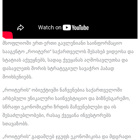
მსოფლიოში ერთ-ერთი გავლენიანი საინფორმაციო
სააგენტო „როიტერი“ საქართველოს შესახებ ვიდეოსა და
სტატიას აქვეყნებს, სადაც ქვეყანას აღმოსავლეთსა და
დასავლეთს შორის სტრატეგიულ სავაჭრო ჰაბად
მოიხსენიებს.
„როიტერის“ ობიექტივში ნაჩვენებია საქართველოში
არსებული უნიკალური საინვესტიციო და ბიზნესგარემო,
სწრაფი ეკონომიკური ზრდის მაჩვენებლები და ის
შესაძლებლობები, რასაც ქვეყანა ინვესტორებს
სთავაზობს.
„როიტერის“ გადამღებ ჯგუფს ეკონომიკისა და მდგრადი