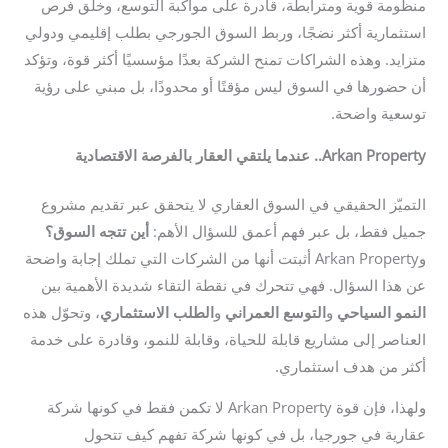
منظومة قوية ومترابطة، قادرة على مواكبة التوسع، وخلق فرص
استثمارية أكثر نضجًا، وربط السوق الجورجي بطلب إقليمي ودولي
متزايد. وهذه الشراكات تمنح الشركة بعدًا مؤسسيًا أكثر قوة، وتؤكد
أن حضورها في السوق ليس مؤقتًا أو محدودًا، بل مبني على رؤية
توسعية واضحة.
Arkan Property..
عندما يلتقي العقار بالفرصة الاقتصادية
التميّز الحقيقي في السوق العقاري لا يتحقق عبر تقديم مشروع
جميل فقط، بل عبر فهم أعمق للسؤال الأهم:
أين تتجه السوق؟
وArkan Property أثبتت أنها من الشركات التي تملك إجابة واضحة
عن هذا السؤال. فهي تتحرك في نقطة التقاء شديدة الأهمية بين
النمو السياحي
و
التوسع العمراني
و
الطلب الاستثماري
، وتحوّل هذه
العناصر إلى مشاريع قابلة للحياة، وقابلة للنمو، وقادرة على خدمة
أكثر من هدف استثماري.
ولهذا، فإن قوة Arkan Property لا تكمن فقط في كونها شركة
عقارية في جورجيا، بل في كونها شركة تفهم كيف تتحول