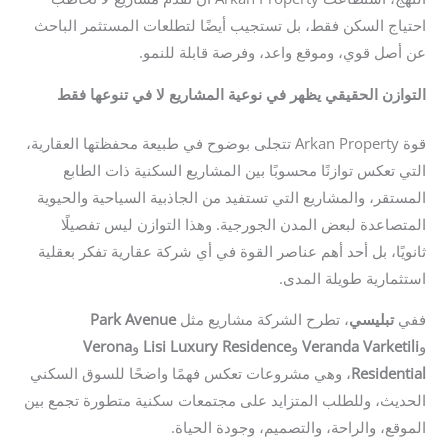
احتياج السكن فقط، بل تستجيب أيضًا لتطلعات المستثمر الباحث
عن أصل قوي، وموقع واعد، وفرصة قابلة للنمو.
التوازن الحقيقي يظهر في نوعية المشاريع لا في تنوعها فقط
قوة Arkan Property تتجلى بوضوح في طبيعة محفظتها العقارية،
التي تعكس توازنًا محسوبًا بين المشاريع السكنية ذات الطابع
المستقر، والمشاريع التي تستفيد من الجاذبية السياحية والحيوية
المتصاعدة لبعض المدن الجورجية. وهذا التوازن ليس تفصيلًا
ثانويًا، بل أحد أهم عناصر القوة في أي شركة عقارية تفكر بعقلية
استثمارية طويلة المدى.
ففي
تبليسي
، تطرح الشركة مشاريع مثل
Park Avenue
و
Veranda Varketili
و
Lisi Luxury Residence
و
Verona
Residential
، وهي مشروعات تعكس فهمًا واضحًا للسوق السكني
الحديث، وللطلب المتزايد على مجتمعات سكنية متطورة تجمع بين
الموقع، والراحة، والتصميم، وجودة الحياة.