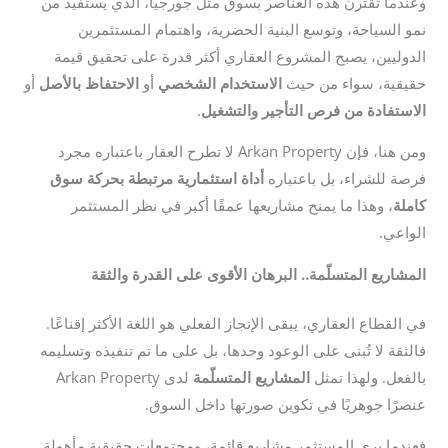
وعندما تقترن هذه العناصر بسوق مثل جورجيا، الذي يستفيد من
نمو السياحة، وتوسع البنية الحضرية، واهتمام المستثمرين
الدوليين، يصبح المشروع العقاري أكثر قدرة على تحقيق قيمة
حقيقية، سواء من حيث
الاستخدام الشخصي
أو
الاحتفاظ بالأصل
أو
الاستفادة من فرص التأجير والتشغيل
.
ومن هنا، فإن Arkan Property لا تطرح العقار باعتباره مجرد
فرصة للشراء، بل باعتباره
أداة استثمارية مرتبطة بحركة سوق
كاملة
، وهذا ما يمنح مشاريعها عمقًا أكبر في نظر المستثمر
الواعي.
المشاريع المتسلّمة.. البرهان الأقوى على القدرة والثقة
في القطاع العقاري، يبقى الإنجاز الفعلي هو اللغة الأكثر إقناعًا.
فالثقة لا تُبنى على الوعود وحدها، بل على ما تم تنفيذه وتسليمه
بالفعل. ولهذا تمثل
المشاريع المتسلّمة
لدى Arkan Property
عنصرًا جوهريًا في تكوين صورتها داخل السوق.
فعندما يرى المستثمر مشاريع قائمة، ومجتمعات حقيقية مأهولة