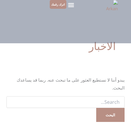
البحث
خطي
اترك رقمك
عن:
لى
لمحتوى
الاخبار
يبدو أننا لا نستطيع العثور على ما تبحث عنه. ربما قد يساعدك
البحث.