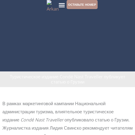
Перейти
ОСТАВЬТЕ НОМЕР
к
КОНТАКТНЫЕ ДАННЫЕ
содержимому
Туристическое издание Condé Nast Traveller публикует
статью о Грузии
В рамках маркетинговой кампании Национальной
администрации туризма, влиятельное туристическое
издание
Condé Nast Traveller
опубликовало статью о Грузии.
Журналистка издания Лидия Свинско рекомендует читателям