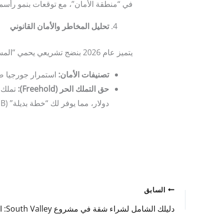
في “منطقة الأمان”، مع توقعات بنمو رأسمالي (Capital Appreciation
تحليل المخاطر والأمان القانوني
يتميز عام 2026 بنضج تشريعي يحمي “المستثمر الأجنبي” كأولوية وطنية:
تصنيفات الأمان
:
استمرار جورجيا ضم
حق التملك الحر
(Freehold):
تملك مطلق ل
دولار، مما يوفر لك “خطة بديلة” (Plan B) في بيئة سياسية مستقرة.
السابق