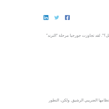
مي الكامل؟”. لقد تجاوزت جورجيا مرحلة “الترند”
امها الضريبي الرشيق. ولكن، التطور