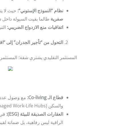
نظام “النموذج الإستوني
“:
حيث لا يت
صفرية
طالما بقيت السيولة داخل دو
اتفاقيات منع الازدواج الضريبي
:
التي توس
التحول من “تأجير الجدران” إلى “اق
المستثمر التقليدي يشتري شقة؛ المستثمر المتطور في
قطاع الـ
Co-living:
والسكن (Managed Work-Life Hubs) تحقق عائداً إيجارياً (Yield) يتجاوز الـ
العقارات الصديقة للبيئة
(ESG):
الراقية ليس رفاهية، بل ضمانة لقيمة إعادة البيع (lue