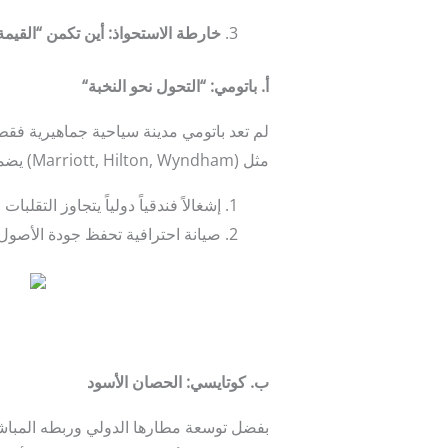
خارطة الاستحواذ: أين تكمن “القيمة
أ. باتومي: “التحول نحو النخبة
“
لم تعد باتومي مدينة سياحية جماهيرية فقط.
مثل (Marriott, Hilton, Wyndham) يضمن لك:
إشغالاً فندقياً دولياً يتجاوز التقلبات 
صيانة احترافية تحفظ جودة الأصول 
ب. كوتايسي: الحصان الأسود
بفضل توسعة مطارها الدولي وربطه المباشر ب