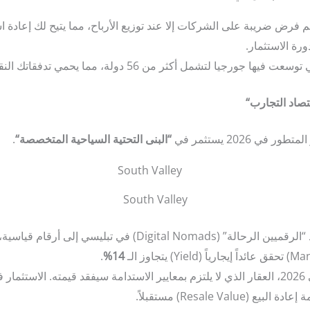
م فرض ضريبة على الشركات إلا عند توزيع الأرباح، مما يتيح لك إعادة 
رة الاستثمار.
عت فيها جورجيا لتشمل أكثر من 56 دولة، مما يحمي تدفقاتك النقدية العابرة للحدود.
تصاد التجارب
“
 2026 يستثمر في
“
البنى التحتية السياحية المتخصصة
“
.
South Valley
مع وصول عدد “الرقميين الرحالة” (Digital Nomads) 
.
14%
في 2026، العقار الذي لا يلتزم بمعايير الاستدامة سيفقد قيمته. الاس
Resale Va) مستقبلاً.