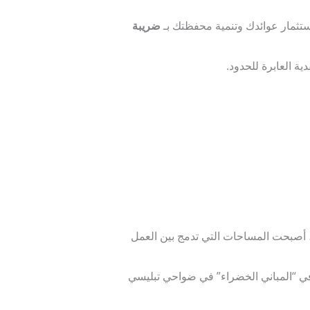
استثمار عوائدك وتنمية محفظتك بـ
ضريبة
في تبليسي إلى أرقام قياسية، أصبحت المساحات التي تدمج بين العمل
تثمار في “المباني الخضراء” في ضواحي تبليسي