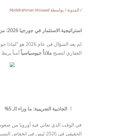
/
المدونة
/ بواسطة
Abdelrahman Mosaad
استراتيجية الاستثمار في جورجيا 2026: من “النمو العقاري” إلى “السيادة المالية
لم يعد السؤال ف
العقاري لتصبح
ملاذاً جيوسياسياً
آمناً يربط
الجاذبية الضريبية: ما وراء الـ 5
%
في الوقت الذي تعاني فيه أوروبا من ضغو
الحقيقي في 2026 ليس في انخفاض النسبة فحسب، بل في: