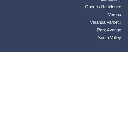
Queens Residence
Verona
Veranda Varketili
Park Avenue
South Valley
تفاصيل الاتصال
66 66 05 595 995+
info@arkan-property.com